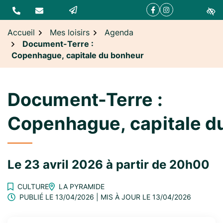
Gestion des traceurs
Aller
Aller
Aller
Facebook
(ouverture dans un no
Instagram
(ouverture dans u
à
au
au
la
contenu
pied
Accueil
Mes loisirs
Agenda
navigation
de
Document-Terre :
Copenhague, capitale du bonheur
page
Document-Terre :
Copenhague, capitale d
Le
23
avril
2026
à partir de 20h00
CULTURE
LA PYRAMIDE
PUBLIÉ LE
13/04/2026
| MIS À JOUR LE
13/04/2026