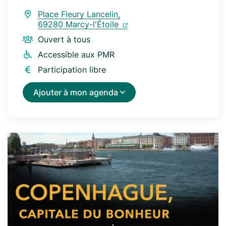
Place Fleury Lancelin,
(ouverture dans un nouvel 
(ouverture dans un nouvel
69280 Marcy-l'Étoile
Ouvert à tous
Accessible aux PMR
Participation libre
Ajouter à mon agenda